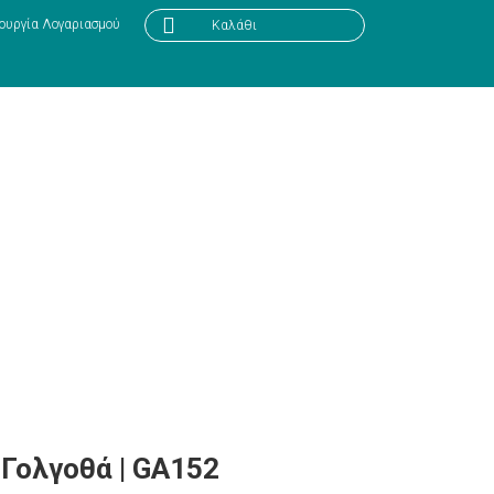

ουργία Λογαριασμού
Καλάθι
Γολγοθά | GA152