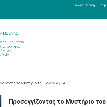
Σύνδεση Χρήστη
Δημι
Η
ΚΑ ΜΕ ΕΜΑΣ
istic Life Press
θρωποσοφία
τάλογος
ΝΩΝΙΑ
γγίζοντας το Μυστήριο του Γολγοθά | GA152
Προσεγγίζοντας το Μυστήριο του 