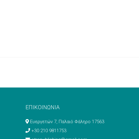
ΕΠΙΚΟΙΝΩΝΙΑ
Ευεργετών 7, Παλαιό Φάληρο 17563
+30 210 9811753