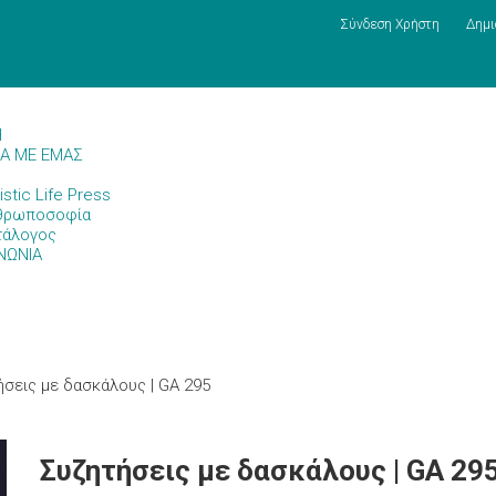
Σύνδεση Χρήστη
Δημι
Η
ΚΑ ΜΕ ΕΜΑΣ
istic Life Press
θρωποσοφία
τάλογος
ΝΩΝΙΑ
ήσεις με δασκάλους | GA 295
Συζητήσεις με δασκάλους | GA 29