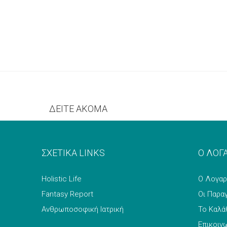
ΔΕΙΤΕ ΑΚΟΜΑ
ΣΧΕΤΙΚΑ LINKS
Ο ΛΟΓ
Holistic Life
Ο Λογαρ
Fantasy Report
Οι Παρα
Ανθρωποσοφική Ιατρική
Το Καλά
Επικοιν