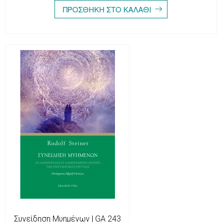
Συνείδηση Μυημένων | GA 243