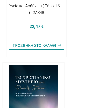
Υγεία και Ασθένεια ( Τόμοι Ι & ΙΙ
) | GA348
22,47 €