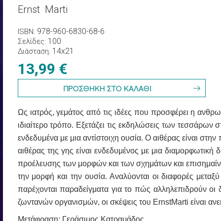
Ernst Marti
978-960-6830-68-6
ISBN
100
Σελίδες
14x21
Διάσταση
13,99 €
Ως ιατρός, γεμάτος από τις ιδέες που προσφέρει η ανθρ
ιδιαίτερο τρόπο. Εξετάζει τις εκδηλώσεις των τεσσάρων στ
ενδεδυμένα με μια αντίστοιχη ουσία. Ο αιθέρας είναι στη
αιθέρας της γης είναι ενδεδυμένος με μια διαμορφωτική δύ
προέλευσης των μορφών και των σχημάτων και επισημαίν
την μορφή και την ουσία. Αναλύονται οι διαφορές μετα
παρέχονται παραδείγματα για το πώς αλληλεπιδρούν οι 
ζωντανών οργανισμών, οι σκέψεις του
Ernst
Marti
είναι ανε
Μετάφραση: Γεράσιμος Κατραμάδος