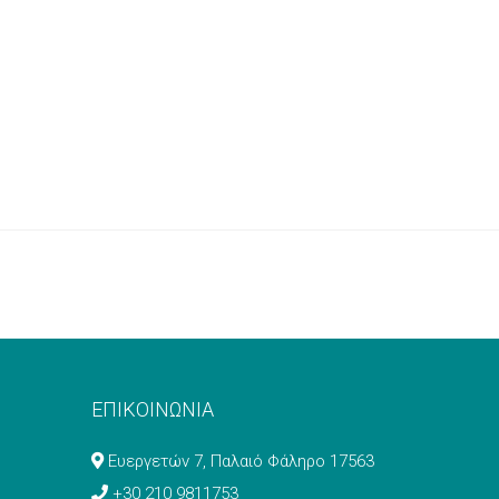
ΕΠΙΚΟΙΝΩΝΙΑ
Ευεργετών 7, Παλαιό Φάληρο 17563
+30 210 9811753