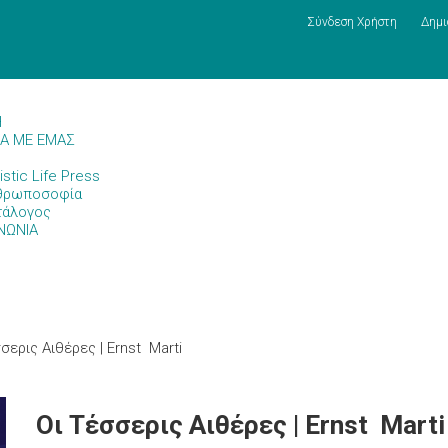
Σύνδεση Χρήστη
Δημι
Η
ΚΑ ΜΕ ΕΜΑΣ
istic Life Press
θρωποσοφία
τάλογος
ΝΩΝΙΑ
σερις Αιθέρες | Ernst Marti
Οι Τέσσερις Αιθέρες | Ernst Marti