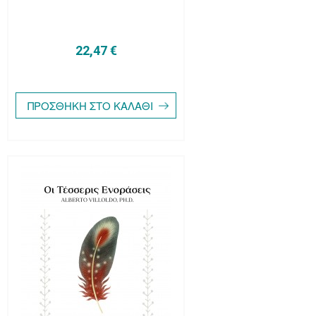
22,47 €