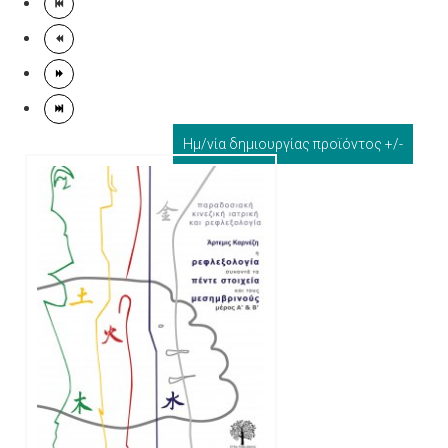
Ημ/νία δημιουργίας προϊόντος +/-