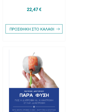
22,47 €