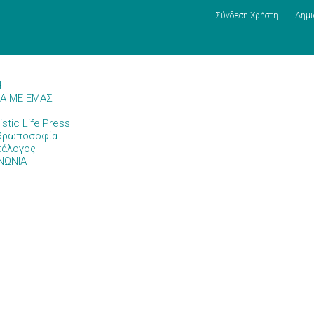
Σύνδεση Χρήστη
Δημι
Η
ΚΑ ΜΕ ΕΜΑΣ
istic Life Press
θρωποσοφία
τάλογος
ΝΩΝΙΑ