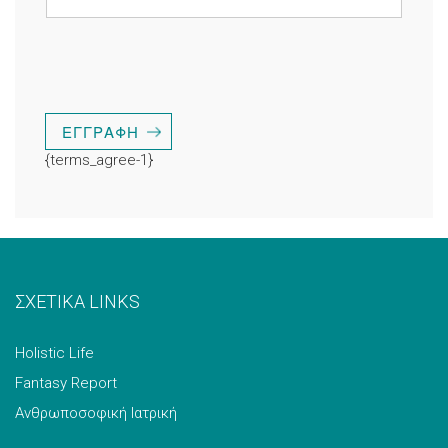
ΕΓΓΡΑΦΉ
{terms_agree-1}
ΣΧΕΤΙΚΑ LINKS
Holistic Life
Fantasy Report
Ανθρωποσοφική Ιατρική