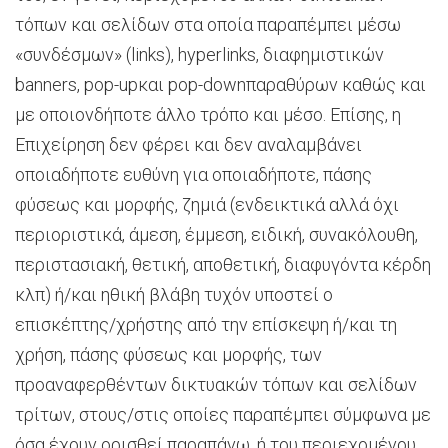
τόπων και σελίδων στα οποία παραπέμπει μέσω
«συνδέσμων» (links), hyperlinks, διαφημιστικών
banners, pop-upκαι pop-downπαραθύρων καθώς και
με οποιονδήποτε άλλο τρόπο και μέσο. Επίσης, η
Επιχείρηση δεν φέρει και δεν αναλαμβάνει
οποιαδήποτε ευθύνη για οποιαδήποτε, πάσης
φύσεως και μορφής, ζημιά (ενδεικτικά αλλά όχι
περιοριστικά, άμεση, έμμεση, ειδική, συνακόλουθη,
περιστασιακή, θετική, αποθετική, διαφυγόντα κέρδη
κλπ) ή/και ηθική βλάβη τυχόν υποστεί ο
επισκέπτης/χρήστης από την επίσκεψη ή/και τη
χρήση, πάσης φύσεως και μορφής, των
προαναφερθέντων δικτυακών τόπων και σελίδων
τρίτων, στους/στις οποίες παραπέμπει σύμφωνα με
όσα έχουν ορισθεί παραπάνω, ή του περιεχομένου